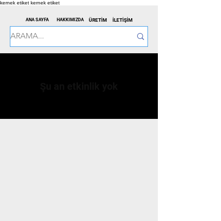
kernek etiket
kernek etiket
ANA SAYFA
HAKKIMIZDA
ÜRETİM
İLETİŞİM
Şu an etkinlik yok
kernek etiket